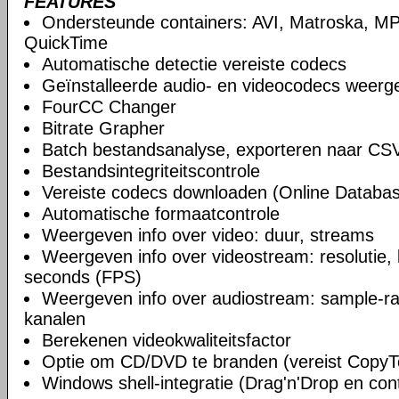
FEATURES
Ondersteunde containers: AVI, Matroska, M
QuickTime
Automatische detectie vereiste codecs
Geïnstalleerde audio- en videocodecs weerg
FourCC Changer
Bitrate Grapher
Batch bestandsanalyse, exporteren naar C
Bestandsintegriteitscontrole
Vereiste codecs downloaden (Online Databa
Automatische formaatcontrole
Weergeven info over video: duur, streams
Weergeven info over videostream: resolutie, 
seconds (FPS)
Weergeven info over audiostream: sample-rate
kanalen
Berekenen videokwaliteitsfactor
Optie om CD/DVD te branden (vereist Copy
Windows shell-integratie (Drag'n'Drop en co