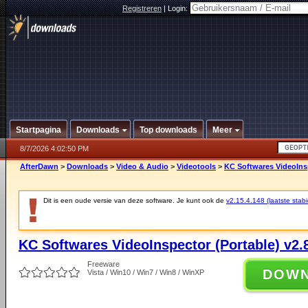
Registreren
|
Login:
Startpagina
Downloads
Top downloads
Meer
8/7/2026 4:02:50 PM
AfterDawn
>
Downloads
>
Video & Audio
>
Videotools
>
KC Softwares VideoInsp
Dit is een oude versie van deze software. Je kunt ook de
v2.15.4.148 (laatste stabi
KC Softwares VideoInspector (Portable) v2.
Freeware
DOW
Vista / Win10 / Win7 / Win8 / WinXP