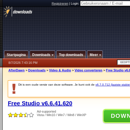
Registreren
|
Login:
Startpagina
Downloads
Top downloads
Meer
8/7/2026 7:43:16 PM
AfterDawn
>
Downloads
>
Video & Audio
>
Video converteren
>
Free Studio v6.
Dit is een oude versie van deze software. Je kunt ook de
v6.7.0.712 (laatste stabie
Free Studio v6.6.41.620
Ad-supported
DOW
Vista / Win10 / Win7 / Win8 / WinXP