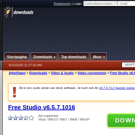
Registreren
|
Login:
Startpagina
Downloads
Top downloads
Meer
8/10/2026 11:27:02 AM
AfterDawn
>
Downloads
>
Video & Audio
>
Video converteren
>
Free Studio v6.
Dit is een oude versie van deze software. Je kunt ook de
v6.7.0.712 (laatste stabie
Free Studio v6.5.7.1016
Ad-supported
DOW
Vista / Win10 / Win7 / Win8 / WinXP