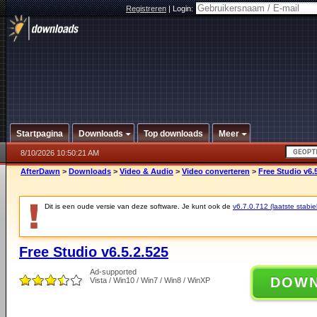
Registreren
|
Login:
Startpagina
Downloads
Top downloads
Meer
8/10/2026 10:50:21 AM
AfterDawn
>
Downloads
>
Video & Audio
>
Video converteren
>
Free Studio v6.
Dit is een oude versie van deze software. Je kunt ook de
v6.7.0.712 (laatste stabie
Free Studio v6.5.2.525
Ad-supported
DOW
Vista / Win10 / Win7 / Win8 / WinXP