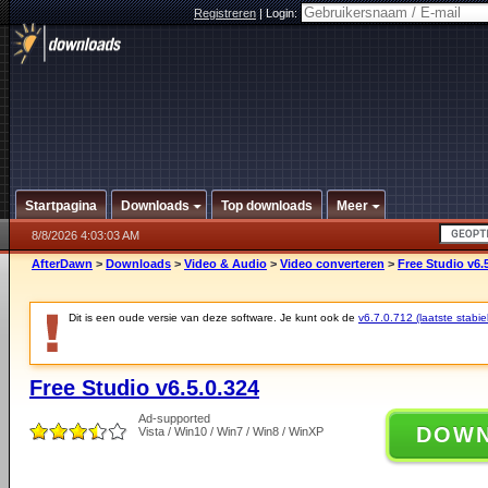
Registreren
|
Login:
Startpagina
Downloads
Top downloads
Meer
8/8/2026 4:03:03 AM
AfterDawn
>
Downloads
>
Video & Audio
>
Video converteren
>
Free Studio v6.
Dit is een oude versie van deze software. Je kunt ook de
v6.7.0.712 (laatste stabie
Free Studio v6.5.0.324
Ad-supported
DOW
Vista / Win10 / Win7 / Win8 / WinXP