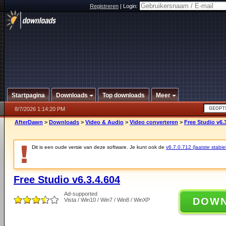
Registreren
|
Login:
Startpagina
Downloads
Top downloads
Meer
8/7/2026 1:14:20 PM
AfterDawn
>
Downloads
>
Video & Audio
>
Video converteren
>
Free Studio v6.
Dit is een oude versie van deze software. Je kunt ook de
v6.7.0.712 (laatste stabie
Free Studio v6.3.4.604
Ad-supported
DOW
Vista / Win10 / Win7 / Win8 / WinXP