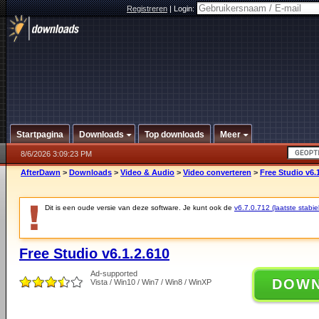
Registreren
|
Login:
Startpagina
Downloads
Top downloads
Meer
8/6/2026 3:09:23 PM
AfterDawn
>
Downloads
>
Video & Audio
>
Video converteren
>
Free Studio v6.
Dit is een oude versie van deze software. Je kunt ook de
v6.7.0.712 (laatste stabie
Free Studio v6.1.2.610
Ad-supported
DOW
Vista / Win10 / Win7 / Win8 / WinXP