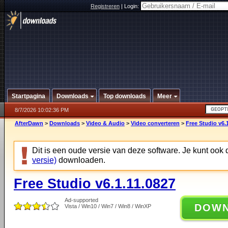
Registreren
|
Login:
Startpagina
Downloads
Top downloads
Meer
8/7/2026 10:02:36 PM
AfterDawn
>
Downloads
>
Video & Audio
>
Video converteren
>
Free Studio v6.
Dit is een oude versie van deze software. Je kunt ook
versie)
downloaden.
Free Studio v6.1.11.0827
Ad-supported
DOW
Vista / Win10 / Win7 / Win8 / WinXP