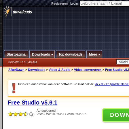
Registreren
|
Login:
Startpagina
Downloads
Top downloads
Meer
8/8/2026 7:18:48 AM
AfterDawn
>
Downloads
>
Video & Audio
>
Video converteren
>
Free Studio v5.
Dit is een oude versie van deze software. Je kunt ook de
v6.7.0.712 (laatste stabie
Free Studio v5.6.1
Ad-supported
DOW
Vista / Win10 / Win7 / Win8 / WinXP