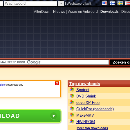
|
Wachtwoord kwijt
AfterDawn
|
Nieuws
|
Vraag en Antwoord
|
Downloads
|
Discu
Top downloads
X
sie)
downloaden.
Spotnet
DVD Shrink
coverXP Free
QuickPar (nederlands)
NLOAD
MakeMKV
HWiNFO64
Meer top downloads