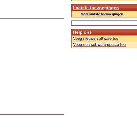
Laatste toevoegingen
Meer laatste toevoegingen
Help ons
Voeg nieuwe software toe
Voeg een software update toe