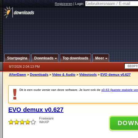
Registreren
|
Login:
Startpagina
Downloads
Top downloads
Meer
8/7/2026 2:04:13 PM
AfterDawn
>
Downloads
>
Video & Audio
>
Videotools
>
EVO demux v0.627
Dit is een oude versie van deze software. Je kunt ook de
v0.63 (laatste stabiele ver
EVO demux v0.627
Freeware
DOW
WinXP