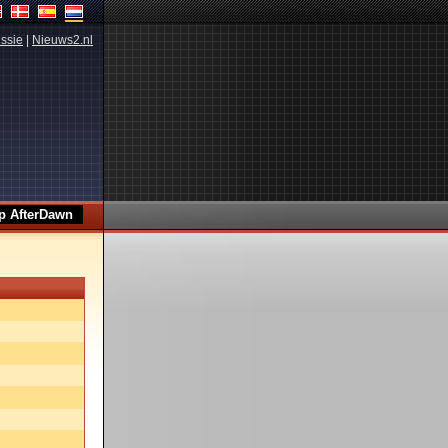
ssie
|
Nieuws2.nl