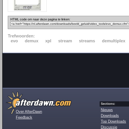
HTML code om naar deze pagina te linken:
Trefwoorden:
evo
demux
xpl
stream
streams
demultiplex
Sections:
Nieuws
Over AfterDawn
Downloads
Feedback
Top Downloads
Discussie