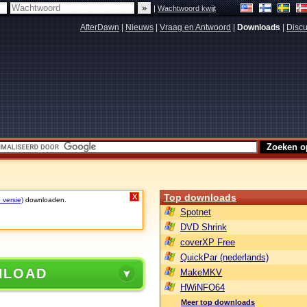
|
Wachtwoord kwijt
AfterDawn
|
Nieuws
|
Vraag en Antwoord
|
Downloads
|
Discu
Top downloads
X
 versie)
downloaden.
Spotnet
DVD Shrink
coverXP Free
QuickPar (nederlands)
NLOAD
MakeMKV
HWiNFO64
Meer top downloads