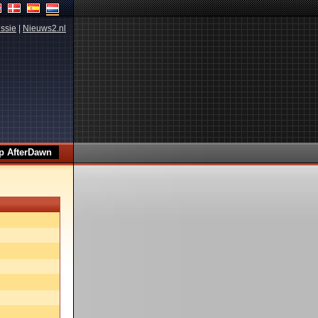
ssie
|
Nieuws2.nl