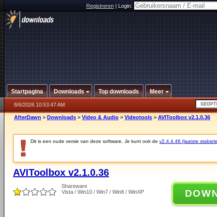
Registreren
|
Login:
Startpagina
Downloads
Top downloads
Meer
8/6/2026 10:53:47 AM
AfterDawn
>
Downloads
>
Video & Audio
>
Videotools
>
AVIToolbox v2.1.0.36
Dit is een oude versie van deze software. Je kunt ook de
v2.4.4.46 (laatste stabiele
AVIToolbox v2.1.0.36
Shareware
DOW
Vista / Win10 / Win7 / Win8 / WinXP