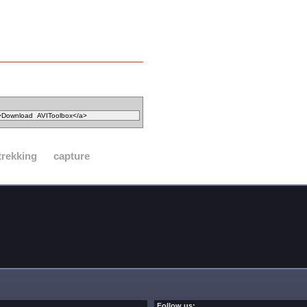
trekking
capture
Follow us: