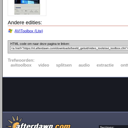
Andere edities:
AVIToolbox (Lite)
HTML code om naar deze pagina te linken:
Trefwoorden:
avitoolbox
video
splitsen
audio
extractie
ont
Sections: