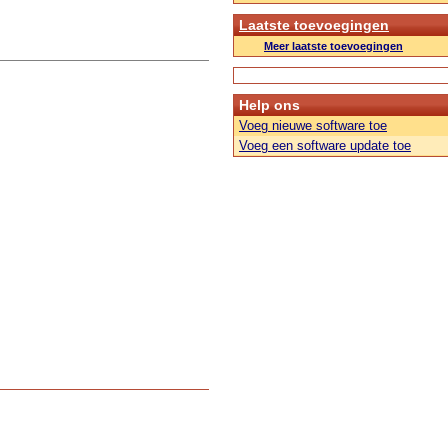
Laatste toevoegingen
Meer laatste toevoegingen
Help ons
Voeg nieuwe software toe
Voeg een software update toe