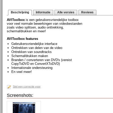
Beschrijving
Informatie
Alle versies
Reviews
AVIToolbox
is een gebruikersvriendelijke toolbox
voor veel normale bewerkingen van videobestanden
zoals video splitsen, audio onttrekking,
schermafdrukken en meer!
AVIToolbox features
Gebruikersvriendelijke interface
Onttrekken van delen van de video
Ontrekken van soundtracks
Schermafdrukken maken
Branden / converteren van DVD's (vereist
CopyToDVD en ConvertXToDVD)
Internationale ondersteuning
En veel meer!
Stel een correctie voor
Screenshots: