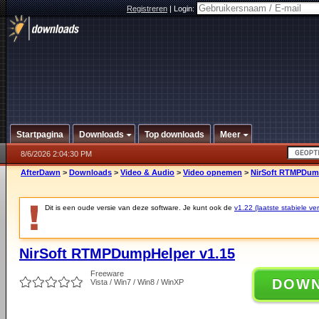
Registreren
|
Login:
Startpagina
Downloads
Top downloads
Meer
8/6/2026 2:04:30 PM
AfterDawn
>
Downloads
>
Video & Audio
>
Video opnemen
>
NirSoft RTMPDump
Dit is een oude versie van deze software. Je kunt ook de
v1.22 (laatste stabiele ver
NirSoft RTMPDumpHelper v1.15
Freeware
DOW
Vista / Win7 / Win8 / WinXP