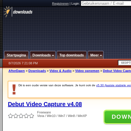
Registreren
|
Login:
Startpagina
Downloads
Top downloads
Meer
8/7/2026 7:21:08 PM
AfterDawn
>
Downloads
>
Video & Audio
>
Video opnemen
>
Debut Video Captu
Dit is een oude versie van deze software. Je kunt ook de
v5.30 (laatste stabiele ver
Debut Video Capture v4.08
Freeware
DOW
Vista / Win10 / Win7 / Win8 / WinXP