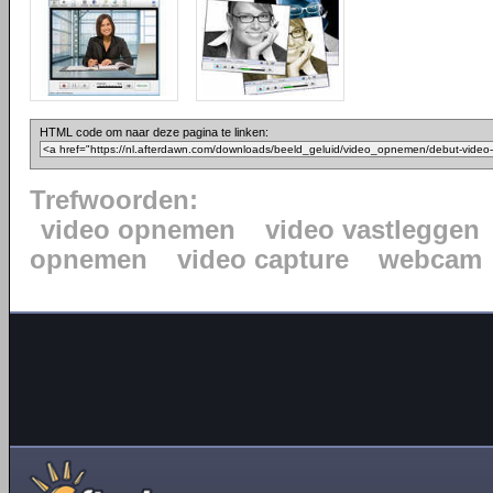
HTML code om naar deze pagina te linken:
Trefwoorden:
video opnemen
video vastleggen
opnemen
video capture
webcam