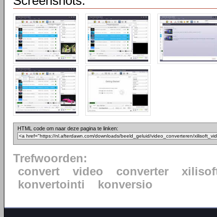
Screenshots:
HTML code om naar deze pagina te linken:
Trefwoorden:
convert
video
converter
xilisof
konvertointi
konversio