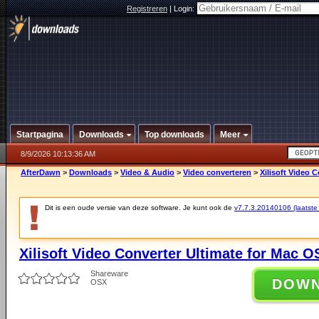
Registreren
|
Login:
Startpagina
Downloads
Top downloads
Meer
8/9/2026 10:13:36 AM
AfterDawn
>
Downloads
>
Video & Audio
>
Video converteren
>
Xilisoft Video 
Dit is een oude versie van deze software. Je kunt ook de
v7.7.3.20140106 (laatste 
Xilisoft Video Converter Ultimate for Mac O
Shareware
DOW
OSX