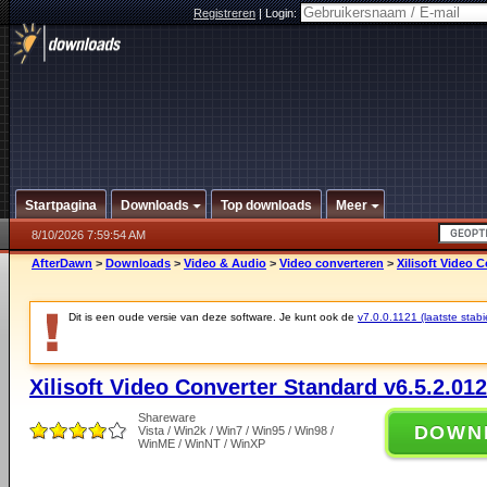
Registreren
|
Login:
Startpagina
Downloads
Top downloads
Meer
8/10/2026 7:59:54 AM
AfterDawn
>
Downloads
>
Video & Audio
>
Video converteren
>
Xilisoft Video 
Dit is een oude versie van deze software. Je kunt ook de
v7.0.0.1121 (laatste stabi
Xilisoft Video Converter Standard v6.5.2.01
Shareware
DOWN
Vista / Win2k / Win7 / Win95 / Win98 /
WinME / WinNT / WinXP