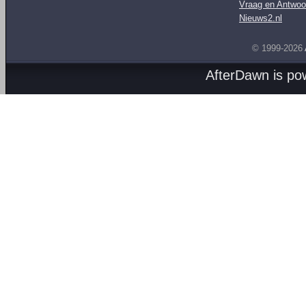
Vraag en Antwoo
Nieuws2.nl
© 1999-2026
AfterDawn is p