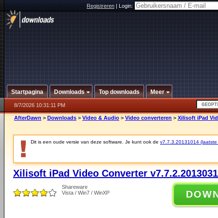
Registreren
|
Login:
Startpagina
Downloads
Top downloads
Meer
8/7/2026 10:31:11 PM
AfterDawn
>
Downloads
>
Video & Audio
>
Video converteren
>
Xilisoft iPad V
Dit is een oude versie van deze software. Je kunt ook de
v7.7.3.20131014 (laatste 
Xilisoft iPad Video Converter v7.7.2.201303
Shareware
DOW
Vista / Win7 / WinXP