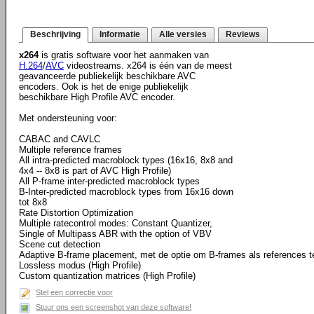
Beschrijving
Informatie
Alle versies
Reviews
x264
is gratis software voor het aanmaken van
H.264
/
AVC
videostreams. x264 is één van de meest
geavanceerde publiekelijk beschikbare AVC
encoders. Ook is het de enige publiekelijk
beschikbare High Profile AVC encoder.
Met ondersteuning voor:
CABAC and CAVLC
Multiple reference frames
All intra-predicted macroblock types (16x16, 8x8 and
4x4 -- 8x8 is part of AVC High Profile)
All P-frame inter-predicted macroblock types
B-Inter-predicted macroblock types from 16x16 down
tot 8x8
Rate Distortion Optimization
Multiple ratecontrol modes: Constant Quantizer,
Single of Multipass ABR with the option of VBV
Scene cut detection
Adaptive B-frame placement, met de optie om B-frames als references 
Lossless modus (High Profile)
Custom quantization matrices (High Profile)
Stel een correctie voor
Stuur ons een screenshot van deze software!