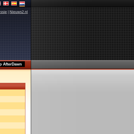
ssie
|
Nieuws2.nl