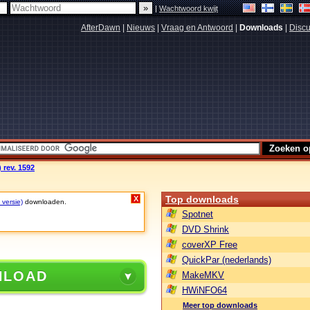
|
Wachtwoord kwijt
AfterDawn
|
Nieuws
|
Vraag en Antwoord
|
Downloads
|
Discu
) rev. 1592
Top downloads
X
 versie)
downloaden.
Spotnet
DVD Shrink
coverXP Free
QuickPar (nederlands)
NLOAD
MakeMKV
HWiNFO64
Meer top downloads