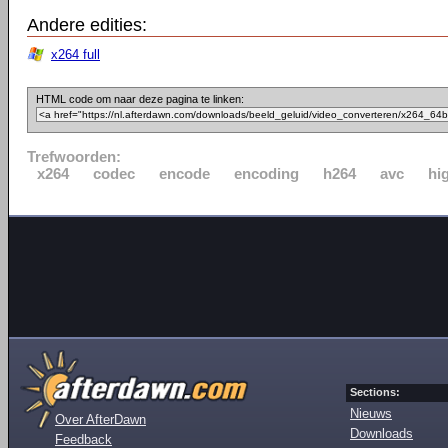
Andere edities:
x264 full
HTML code om naar deze pagina te linken:
Trefwoorden:
x264
codec
encode
encoding
h264
avc
hi
Sections:
Nieuws
Over AfterDawn
Downloads
Feedback