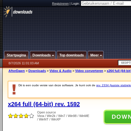
Registreren
|
Login:
Startpagina
Downloads
Top downloads
Meer
8/7/2026 11:01:03 AM
AfterDawn
>
Downloads
>
Video & Audio
>
Video converteren
>
x264 full (64-bit
Dit is een oude versie van deze software. Je kunt ook de
rev. 2334 (laatste stabiele
x264 full (64-bit) rev. 1592
Open source
DOW
Vista / Win2k / Win7 / Win98 / WinME
/ WinNT / WinXP