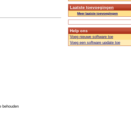
Laatste toevoegingen
Meer laatste toevoegingen
Help ons
Voeg nieuwe software toe
Voeg een software update toe
te behouden