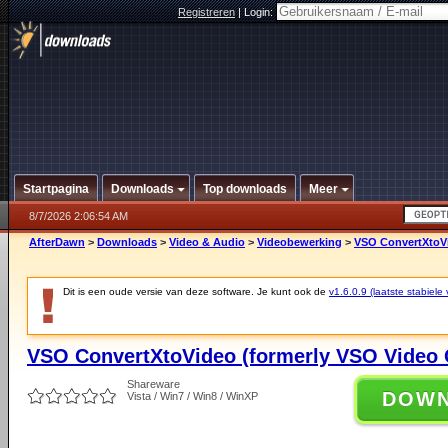
Registreren
|
Login:
Startpagina
Downloads
Top downloads
Meer
8/7/2026 2:06:54 AM
AfterDawn
>
Downloads
>
Video & Audio
>
Videobewerking
>
VSO ConvertXtoVi
Dit is een oude versie van deze software. Je kunt ook de
v1.6.0.9 (laatste stabiele 
VSO ConvertXtoVideo (formerly VSO Video C
Shareware
DOW
Vista / Win7 / Win8 / WinXP