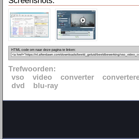
Screenshots:
HTML code om naar deze pagina te linken:
Trefwoorden:
vso
video
converter
converter
dvd
blu-ray