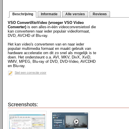
Beschrijving
Informatie
Alle versies
Reviews
VSO ConvertXtoVideo (vroeger VSO Video
Converter)
is een alles-in-één videoconversietool die
kan converteren naar ieder populair videoformaat,
DVD, AVCHD of Blu-ray.
Het kan video's converteren van en naar ieder
populair multimedia formaat en maakt gebruik van
hardware acceleratie om dit zo snel als mogelijk is te
doen. Het ondersteunt o.a. AVI, MKV, DivX, XviD,
WMV, MPEG, Blu-ray of DVD, DVD-Video, AVCDHD
en Blu-ray.
Stel een correctie voor
Screenshots: