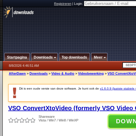
Registreren
|
Login:
Startpagina
Downloads
Top downloads
Meer
8/8/2026 4:46:51 AM
AfterDawn
>
Downloads
>
Video & Audio
>
Videobewerking
>
VSO ConvertXtoVi
Dit is een oude versie van deze software. Je kunt ook de
v1.6.0.9 (laatste stabiele 
VSO ConvertXtoVideo (formerly VSO Video C
Shareware
DOW
Vista / Win7 / Win8 / WinXP