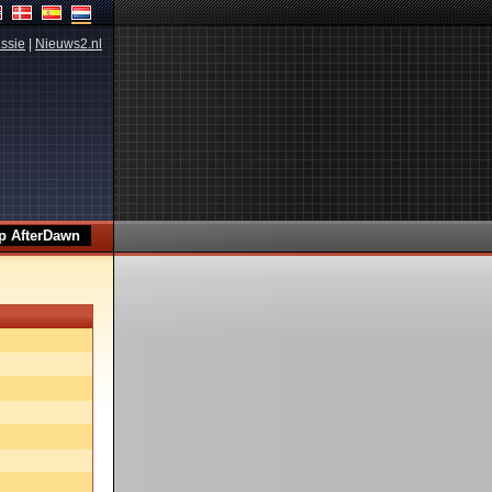
ssie
|
Nieuws2.nl