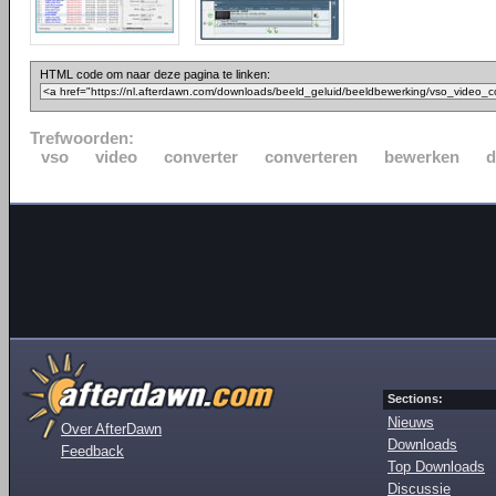
HTML code om naar deze pagina te linken:
Trefwoorden:
vso
video
converter
converteren
bewerken
d
Sections:
Nieuws
Over AfterDawn
Downloads
Feedback
Top Downloads
Discussie