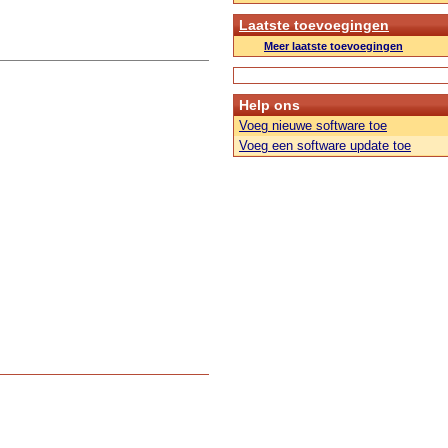
Laatste toevoegingen
Meer laatste toevoegingen
Help ons
Voeg nieuwe software toe
Voeg een software update toe