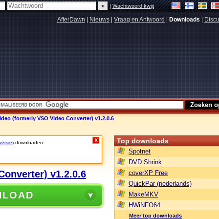
|
Wachtwoord kwijt
AfterDawn
|
Nieuws
|
Vraag en Antwoord
|
Downloads
|
Discu
deo (formerly VSO Video Converter) v1.2.0.6
Top downloads
X
versie)
downloaden.
Spotnet
DVD Shrink
onverter) v1.2.0.6
coverXP Free
QuickPar (nederlands)
NLOAD
MakeMKV
HWiNFO64
Meer top downloads