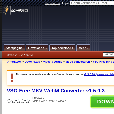
Registreren
|
Login:
Startpagina
Downloads
Top downloads
Meer
8/7/2026 2:20:30 AM
AfterDawn
>
Downloads
>
Video & Audio
>
Video converteren
>
VSO Free MKV W
Dit is een oude versie van deze software. Je kunt ook de
v1.5.0.10 (laatste stabiele
VSO Free MKV WebM Converter v1.5.0.3
Freeware
DOW
Vista / Win7 / Win8 / WinXP