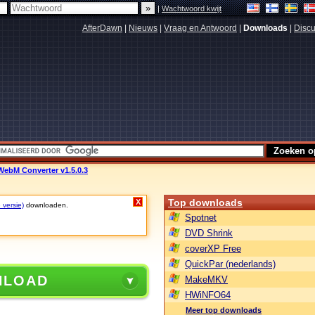
|
Wachtwoord kwijt
AfterDawn
|
Nieuws
|
Vraag en Antwoord
|
Downloads
|
Discu
ebM Converter v1.5.0.3
Top downloads
X
 versie)
downloaden.
Spotnet
DVD Shrink
coverXP Free
QuickPar (nederlands)
NLOAD
MakeMKV
HWiNFO64
Meer top downloads