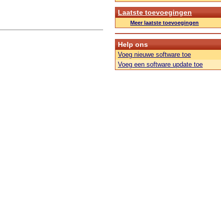
Laatste toevoegingen
Meer laatste toevoegingen
Help ons
Voeg nieuwe software toe
Voeg een software update toe