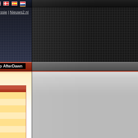
ssie
|
Nieuws2.nl