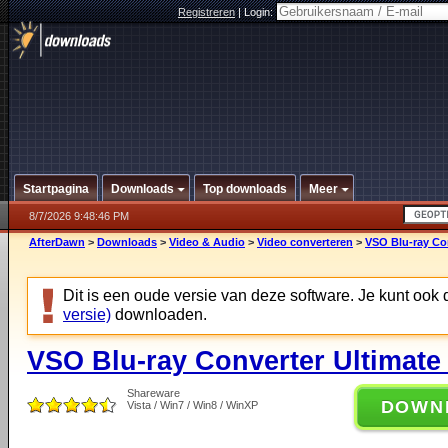
Registreren
|
Login:
Startpagina
Downloads
Top downloads
Meer
8/7/2026 9:48:46 PM
AfterDawn
>
Downloads
>
Video & Audio
>
Video converteren
>
VSO Blu-ray Con
Dit is een oude versie van deze software. Je kunt ook
versie)
downloaden.
VSO Blu-ray Converter Ultimate 
Shareware
DOWN
Vista / Win7 / Win8 / WinXP