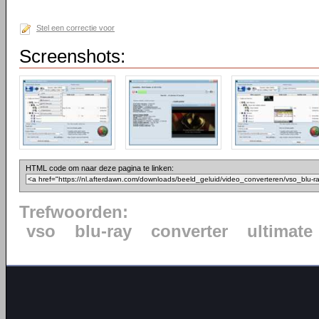
Stel een correctie voor
Screenshots:
HTML code om naar deze pagina te linken:
Trefwoorden:
vso
blu-ray
converter
ultimate