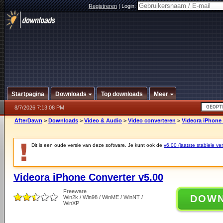
Registreren
|
Login:
Startpagina
Downloads
Top downloads
Meer
8/7/2026 7:13:08 PM
AfterDawn
>
Downloads
>
Video & Audio
>
Video converteren
>
Videora iPhone 
Dit is een oude versie van deze software. Je kunt ook de
v6.00 (laatste stabiele ver
Videora iPhone Converter v5.00
Freeware
DOW
Win2k / Win98 / WinME / WinNT /
WinXP