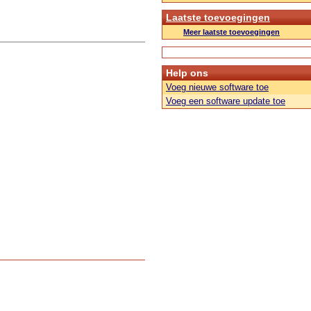
Laatste toevoegingen
Meer laatste toevoegingen
Help ons
Voeg nieuwe software toe
Voeg een software update toe