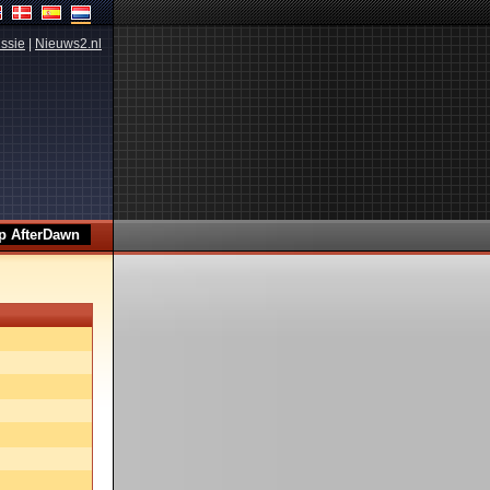
ssie
|
Nieuws2.nl