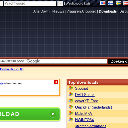
|
Wachtwoord kwijt
AfterDawn
|
Nieuws
|
Vraag en Antwoord
|
Downloads
|
Discu
Converter v5.00
Top downloads
X
sie)
downloaden.
Spotnet
DVD Shrink
coverXP Free
QuickPar (nederlands)
NLOAD
MakeMKV
HWiNFO64
Meer top downloads