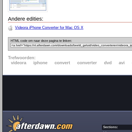
Andere edities:
Videora iPhone Converter for Mac OS X
HTML code om naar deze pagina te linken:
Trefwoorden:
videora
iphone
convert
converter
dvd
avi
Sections: