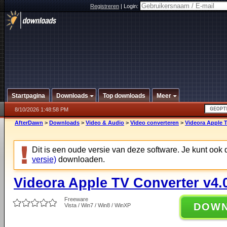
Registreren
|
Login:
Startpagina
Downloads
Top downloads
Meer
8/10/2026 1:48:58 PM
AfterDawn
>
Downloads
>
Video & Audio
>
Video converteren
>
Videora Apple T
Dit is een oude versie van deze software. Je kunt ook
versie)
downloaden.
Videora Apple TV Converter v4.
Freeware
DOW
Vista / Win7 / Win8 / WinXP