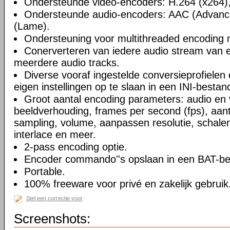
Ondersteunde video-encoders: H.264 (x264),
Ondersteunde audio-encoders: AAC (Advanc
(Lame).
Ondersteuning voor multithreaded encoding 
Conerverteren van iedere audio stream van 
meerdere audio tracks.
Diverse vooraf ingestelde conversieprofielen
eigen instellingen op te slaan in een INI-bestan
Groot aantal encoding parameters: audio en v
beeldverhouding, frames per second (fps), aant
sampling, volume, aanpassen resolutie, schalen 
interlace en meer.
2-pass encoding optie.
Encoder commando''s opslaan in een BAT-be
Portable.
100% freeware voor privé en zakelijk gebruik
Stel een correctie voor
Screenshots: