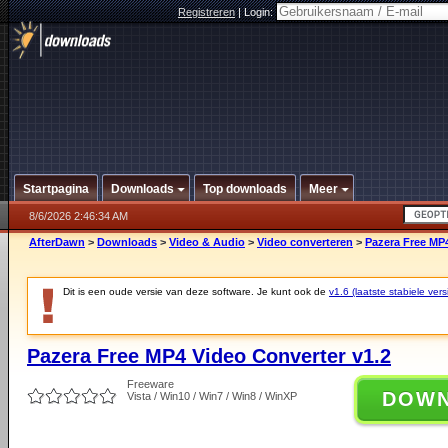
Registreren
|
Login:
Startpagina
Downloads
Top downloads
Meer
8/6/2026 2:46:34 AM
AfterDawn
>
Downloads
>
Video & Audio
>
Video converteren
>
Pazera Free MP4
Dit is een oude versie van deze software. Je kunt ook de
v1.6 (laatste stabiele vers
Pazera Free MP4 Video Converter v1.2
Freeware
DOW
Vista / Win10 / Win7 / Win8 / WinXP