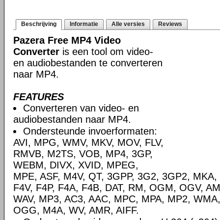
Beschrijving
Informatie
Alle versies
Reviews
Pazera Free MP4 Video
Converter
is een tool om video-
en audiobestanden te converteren
naar MP4.
FEATURES
Converteren van video- en
audiobestanden naar MP4.
Ondersteunde invoerformaten:
AVI, MPG, WMV, MKV, MOV, FLV,
RMVB, M2TS, VOB, MP4, 3GP,
WEBM, DIVX, XVID, MPEG,
MPE, ASF, M4V, QT, 3GPP, 3G2, 3GP2, MKA,
F4V, F4P, F4A, F4B, DAT, RM, OGM, OGV, A
WAV, MP3, AC3, AAC, MPC, MPA, MP2, WMA,
OGG, M4A, WV, AMR, AIFF.