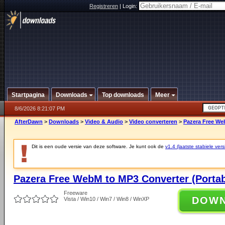
Registreren
|
Login:
Startpagina
Downloads
Top downloads
Meer
8/6/2026 8:21:07 PM
AfterDawn
>
Downloads
>
Video & Audio
>
Video converteren
>
Pazera Free Web
Dit is een oude versie van deze software. Je kunt ook de
v1.4 (laatste stabiele vers
Pazera Free WebM to MP3 Converter (Portab
Freeware
DOW
Vista / Win10 / Win7 / Win8 / WinXP