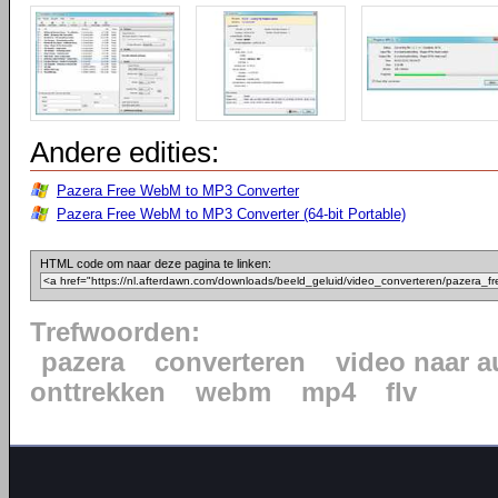
Andere edities:
Pazera Free WebM to MP3 Converter
Pazera Free WebM to MP3 Converter (64-bit Portable)
HTML code om naar deze pagina te linken:
Trefwoorden:
pazera
converteren
video naar a
onttrekken
webm
mp4
flv