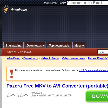
Registreren
|
Login:
Startpagina
Downloads
Top downloads
Meer
8/8/2026 2:02:15 AM
AfterDawn
>
Downloads
>
Video & Audio
>
Video converteren
>
Pazera Free MKV
Dit is een oude versie van deze software. Je kunt ook de
v1.9 (laatste stabiele vers
Pazera Free MKV to AVI Converter (portable)
Freeware
DOW
Vista / Win10 / Win7 / Win8 / WinXP