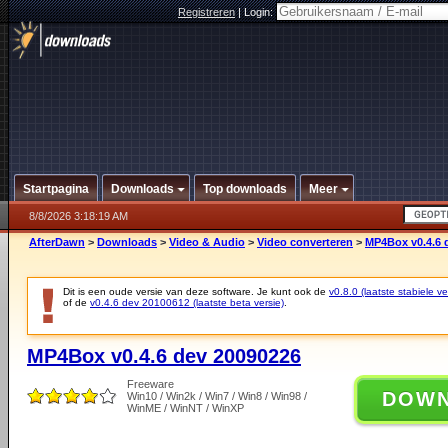
Registreren
|
Login:
Startpagina
Downloads
Top downloads
Meer
8/8/2026 3:18:19 AM
AfterDawn
>
Downloads
>
Video & Audio
>
Video converteren
>
MP4Box v0.4.6 
Dit is een oude versie van deze software. Je kunt ook de
v0.8.0 (laatste stabiele ve
of de
v0.4.6 dev 20100612 (laatste beta versie)
.
MP4Box v0.4.6 dev 20090226
Freeware
DOW
Win10 / Win2k / Win7 / Win8 / Win98 /
WinME / WinNT / WinXP