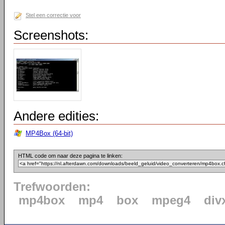
Stel een correctie voor
Screenshots:
Andere edities:
MP4Box (64-bit)
HTML code om naar deze pagina te linken:
Trefwoorden:
mp4box
mp4
box
mpeg4
div