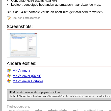
Conversie H264 tracks naar AVI
kopieert benodigde bestanden automatisch naar dezelfde map.
Dit is de 64-bit portable versie en hoeft niet geïnstalleerd te worden.
Stel een correctie voor
Screenshots:
Andere edities:
MKVcleaver
MKVcleaver (64-bit)
MKVcleaver Portable
HTML code om naar deze pagina te linken:
Trefwoorden:
mkvcleaver
mkv
mkvtoolnix
gui
onttrekken
c