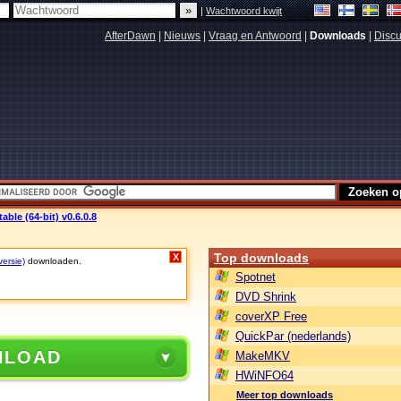
|
Wachtwoord kwijt
AfterDawn
|
Nieuws
|
Vraag en Antwoord
|
Downloads
|
Discu
ble (64-bit) v0.6.0.8
Top downloads
X
versie)
downloaden.
Spotnet
DVD Shrink
coverXP Free
QuickPar (nederlands)
NLOAD
MakeMKV
HWiNFO64
Meer top downloads