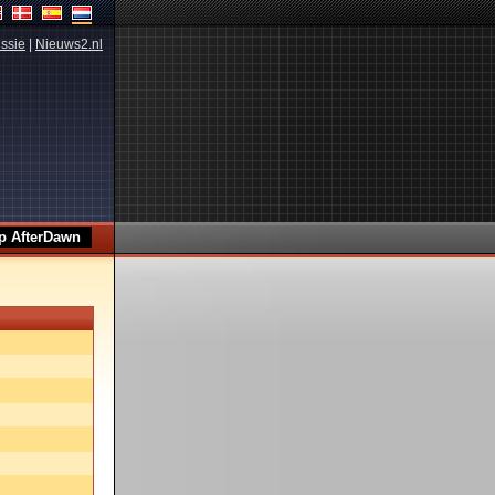
ssie
|
Nieuws2.nl