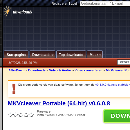
Registreren
|
Login:
Startpagina
Downloads
Top downloads
Meer
8/7/2026 2:56:26 PM
AfterDawn
>
Downloads
>
Video & Audio
>
Video converteren
>
MKVcleaver Porta
Dit is een oude versie van deze software. Je kunt ook de
v0.8.0.0 (laatste stabiele 
MKVcleaver Portable (64-bit) v0.6.0.8
Freeware
DOW
Vista / Win10 / Win7 / Win8 / WinXP