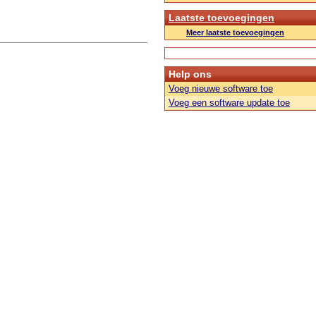
Laatste toevoegingen
Meer laatste toevoegingen
Help ons
Voeg nieuwe software toe
Voeg een software update toe