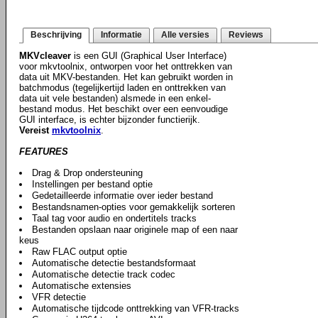
Beschrijving
Informatie
Alle versies
Reviews
MKVcleaver
is een GUI (Graphical User Interface)
voor mkvtoolnix, ontworpen voor het onttrekken van
data uit MKV-bestanden. Het kan gebruikt worden in
batchmodus (tegelijkertijd laden en onttrekken van
data uit vele bestanden) alsmede in een enkel-
bestand modus. Het beschikt over een eenvoudige
GUI interface, is echter bijzonder functierijk.
Vereist
mkvtoolnix
.
FEATURES
Drag & Drop ondersteuning
Instellingen per bestand optie
Gedetailleerde informatie over ieder bestand
Bestandsnamen-opties voor gemakkelijk sorteren
Taal tag voor audio en ondertitels tracks
Bestanden opslaan naar originele map of een naar
keus
Raw FLAC output optie
Automatische detectie bestandsformaat
Automatische detectie track codec
Automatische extensies
VFR detectie
Automatische tijdcode onttrekking van VFR-tracks