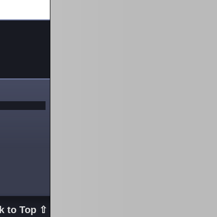
k to Top ⇧