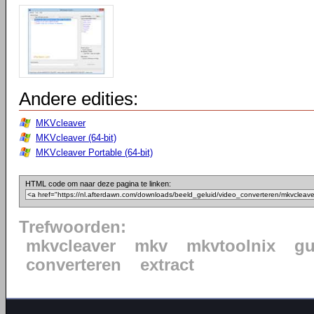
Andere edities:
MKVcleaver
MKVcleaver (64-bit)
MKVcleaver Portable (64-bit)
HTML code om naar deze pagina te linken:
Trefwoorden:
mkvcleaver
mkv
mkvtoolnix
gu
converteren
extract