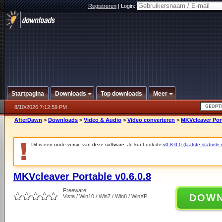
Registreren
|
Login:
Startpagina
Downloads
Top downloads
Meer
8/10/2026 7:12:59 PM
AfterDawn
>
Downloads
>
Video & Audio
>
Video converteren
>
MKVcleaver Port
Dit is een oude versie van deze software. Je kunt ook de
v0.8.0.0 (laatste stabiele 
MKVcleaver Portable v0.6.0.8
Freeware
DOW
Vista / Win10 / Win7 / Win8 / WinXP