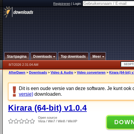
Registreren
|
Login:
Startpagina
Downloads
Top downloads
Meer
8/7/2026 2:31:04 AM
AfterDawn
>
Downloads
>
Video & Audio
>
Video converteren
>
Kirara (64-bit) v
Dit is een oude versie van deze software. Je kunt ook
versie)
downloaden.
Kirara (64-bit) v1.0.4
Open source
DOW
Vista / Win7 / Win8 / WinXP