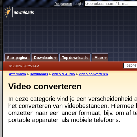
Registreren
|
Login:
Startpagina
Downloads
Top downloads
Meer
8/8/2026 3:02:59 AM
AfterDawn
>
Downloads
>
Video & Audio
>
Video converteren
Video converteren
In deze categorie vind je een verscheidenheid
het converteren van videobestanden. Hiermee 
omzetten naar een ander formaat, bijv. om af 
portable apparaten als mobiele telefoons.