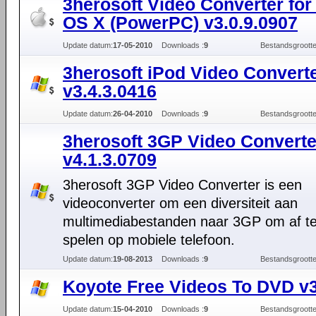
3herosoft Video Converter fo
OS X (PowerPC) v3.0.9.0907
Update datum:
17-05-2010
Downloads :
9
Bestandsgrootte
3herosoft iPod Video Convert
v3.4.3.0416
Update datum:
26-04-2010
Downloads :
9
Bestandsgrootte
3herosoft 3GP Video Converte
v4.1.3.0709
3herosoft 3GP Video Converter is een
videoconverter om een diversiteit aan
multimediabestanden naar 3GP om af t
spelen op mobiele telefoon.
Update datum:
19-08-2013
Downloads :
9
Bestandsgrootte
Koyote Free Videos To DVD v3
Update datum:
15-04-2010
Downloads :
9
Bestandsgrootte