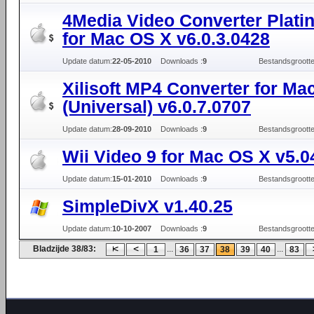
4Media Video Converter Plati
for Mac OS X v6.0.3.0428
Update datum:
22-05-2010
Downloads :
9
Bestandsgrootte
Xilisoft MP4 Converter for Ma
(Universal) v6.0.7.0707
Update datum:
28-09-2010
Downloads :
9
Bestandsgrootte
Wii Video 9 for Mac OS X v5.0
Update datum:
15-01-2010
Downloads :
9
Bestandsgrootte
SimpleDivX v1.40.25
Update datum:
10-10-2007
Downloads :
9
Bestandsgrootte
Bladzijde 38/83:
...
...
1
36
37
38
39
40
83