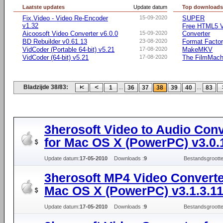
Laatste updates
Update datum
Top download
Fix.Video - Video Re-Encoder
15-09-2020
SUPER
v1.32
Free HTML5 V
Aicoosoft Video Converter v6.0.0
15-09-2020
Converter
BD Rebuilder v0.61.13
23-08-2020
Format Facto
VidCoder (Portable 64-bit) v5.21
17-08-2020
MakeMKV
VidCoder (64-bit) v5.21
17-08-2020
The FilmMach
Bladzijde 38/83:
...
...
1
36
37
38
39
40
83
3herosoft Video to Audio Conv
for Mac OS X (PowerPC) v3.0.
Update datum:
17-05-2010
Downloads :
9
Bestandsgrootte
3herosoft MP4 Video Converte
Mac OS X (PowerPC) v3.1.3.1
Update datum:
17-05-2010
Downloads :
9
Bestandsgrootte