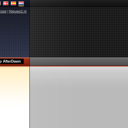
ssie
|
Nieuws2.nl