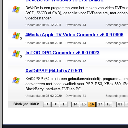
DeVeDe is een programma voor het maken van video DVD's 
(VCD, SVCD of CVD), geschikt voor DVD-spelers, met onbepe
videobestanden.
Update datum:
30-12-2011
Downloads :
43
Bestandsgrootte
4Media Apple TV Video Converter v6.0.9.0806
Update datum:
24-09-2010
Downloads :
43
Bestandsgrootte
ImTOO DPG Converter v6.6.0.0623
Update datum:
12-09-2011
Downloads :
42
Bestandsgrootte
XviD4PSP (64-bit) v7.0.501
XviD4PSP (64-bit) is een gebruikersvriendelijk programma om 
converteren met hoge kwaliteit voor PSP, PS3, XBox 360, iPo
BlackBerry, hardware DVD en PC.
Update datum:
25-02-2020
Downloads :
41
Bestandsgrootte
Bladzijde 16/83:
...
...
1
14
15
16
17
18
83