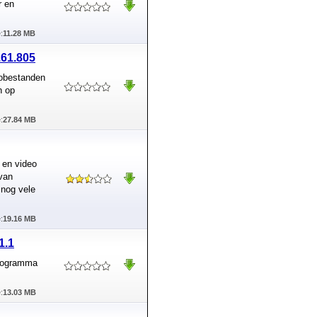
r en
:
11.28 MB
.61.805
eobestanden
n op
:
27.84 MB
 en video
 van
 nog vele
:
19.16 MB
1.1
programma
:
13.03 MB