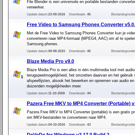
File Blender is een universele en portable bestanden converte
verwerker.
Update datum:
23-09-2016
Downloads :
45
Bestandsgrootte
Free Video to Samsung Phones Converter v5.0
Met de Free Video to Samsung Phones Converter kun je vid
converteren naar MP4-formaat (MPEG4, AAC) om af te spele
Samsung phones.
Update datum:
09-08-2015
Downloads :
45
Bestandsgrootte
Blaze Media Pro v9.0
Blaze Media Pro is een alles in één multimedia tool met audio
terugspeelmogelijkheid, het omzetten daarvan en het gebruik
afspeellijsten, alsook het bewerken en opnemen van audio en
duizenden mogelijkheden meer.
Update datum:
11-10-2009
Downloads :
44
Bestandsgrootte
Pazera Free MKV to MP4 Converter (Portable) v
Pazera Free MKV to MP4 Converter (portable) is een gratis 
om MKV-bestanden te converteren naar MP4.
Update datum:
04-10-2016
Downloads :
43
Bestandsgrootte
DeVeDe for Windows v3.17.0 Build 2