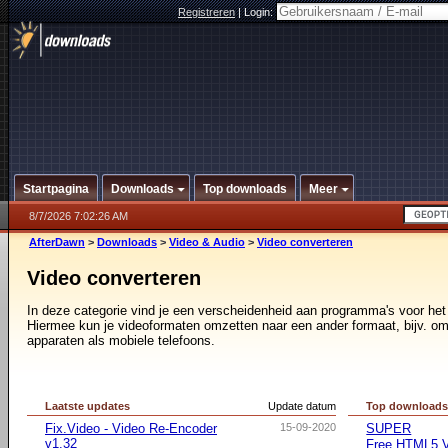
Registreren
|
Login:
Startpagina
Downloads
Top downloads
Meer
8/7/2026 7:02:26 AM
AfterDawn
>
Downloads
>
Video & Audio
>
Video converteren
Video converteren
In deze categorie vind je een verscheidenheid aan programma's voor he
Hiermee kun je videoformaten omzetten naar een ander formaat, bijv. om
apparaten als mobiele telefoons.
Laatste updates
Update datum
Top download
Fix.Video - Video Re-Encoder
15-09-2020
SUPER
v1.32
Free HTML5 V