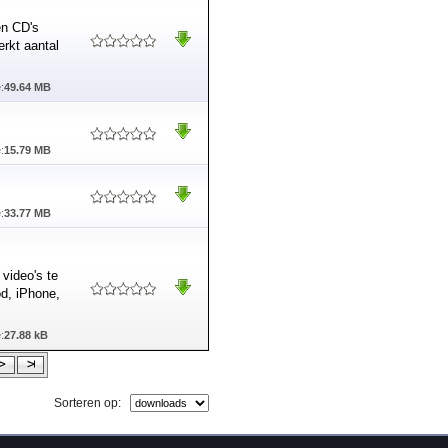
en CD's
rkt aantal
:
49.64 MB
:
15.79 MB
:
33.77 MB
video's te
d, iPhone,
:
27.88 kB
Sorteren op: