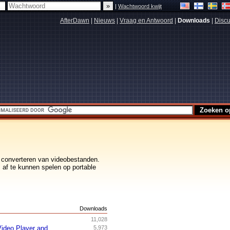
|
Wachtwoord kwijt
AfterDawn
|
Nieuws
|
Vraag en Antwoord
|
Downloads
|
Discu
t converteren van videobestanden.
 af te kunnen spelen op portable
s
Downloads
11,028
ideo Player and
5,973