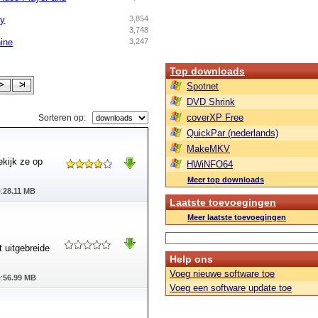
ry
3,854
3,748
ine
3,247
Top downloads
Spotnet
DVD Shrink
coverXP Free
Sorteren op:
QuickPar (nederlands)
MakeMKV
ekijk ze op
HWiNFO64
Meer top downloads
:
28.11 MB
Laatste toevoegingen
Meer laatste toevoegingen
 uitgebreide
Help ons
Voeg nieuwe software toe
:
56.99 MB
Voeg een software update toe