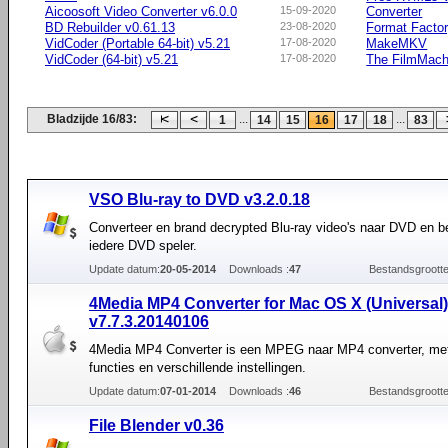
Aicoosoft Video Converter v6.0.0
15-09-2020
Converter
BD Rebuilder v0.61.13
23-08-2020
Format Facto
VidCoder (Portable 64-bit) v5.21
17-08-2020
MakeMKV
VidCoder (64-bit) v5.21
17-08-2020
The FilmMach
Bladzijde 16/83:
...
...
1
14
15
16
17
18
83
VSO Blu-ray to DVD v3.2.0.18
Converteer en brand decrypted Blu-ray video's naar DVD en b
iedere DVD speler.
Update datum:
20-05-2014
Downloads :
47
Bestandsgrootte
4Media MP4 Converter for Mac OS X (Universal)
v7.7.3.20140106
4Media MP4 Converter is een MPEG naar MP4 converter, met
functies en verschillende instellingen.
Update datum:
07-01-2014
Downloads :
46
Bestandsgrootte
File Blender v0.36