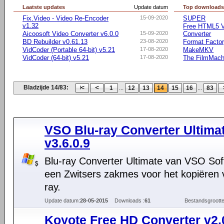
Laatste updates
Update datum
Top download
Fix.Video - Video Re-Encoder
15-09-2020
SUPER
v1.32
Free HTML5 V
Aicoosoft Video Converter v6.0.0
15-09-2020
Converter
BD Rebuilder v0.61.13
23-08-2020
Format Facto
VidCoder (Portable 64-bit) v5.21
17-08-2020
MakeMKV
VidCoder (64-bit) v5.21
17-08-2020
The FilmMach
Bladzijde 14/83:
...
...
1
12
13
14
15
16
83
VSO Blu-ray Converter Ultima
v3.6.0.9
Blu-ray Converter Ultimate van VSO Sof
een Zwitsers zakmes voor het kopiëren 
ray.
Update datum:
28-05-2015
Downloads :
61
Bestandsgrootte
Koyote Free HD Converter v2.