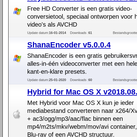
Free HD Converter is een gratis video-
conversietool, speciaal ontworpen voor 
video's als AVCHD
Update datum:
16-01-2014
Downloads :
61
Bestandsgrootte
ShanaEncoder v5.0.0.4
ShanaEncoder is een gratis gebruikersvr
alles-in-één videoconverter met een hel
kant-en-klare presets.
Update datum:
25-01-2020
Downloads :
60
Bestandsgrootte
Hybrid for Mac OS X v2018.08
Met Hybrid voor Mac OS X kun je ieder
mediabestand converteren naar x264/X
+ ac3/ogg/mp3/aac/flac binnen een
mp4/m2ts/mkv/webm/mov/avi container,
Blu-ray of een AVCHD structuur.