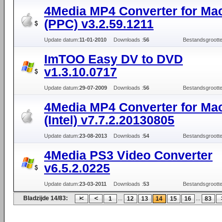
4Media MP4 Converter for Ma
(PPC) v3.2.59.1211
Update datum:
11-01-2010
Downloads :
56
Bestandsgrootte
ImTOO Easy DV to DVD
v1.3.10.0717
Update datum:
29-07-2009
Downloads :
56
Bestandsgrootte
4Media MP4 Converter for Ma
(Intel) v7.7.2.20130805
Update datum:
23-08-2013
Downloads :
54
Bestandsgrootte
4Media PS3 Video Converter
v6.5.2.0225
Update datum:
23-03-2011
Downloads :
53
Bestandsgrootte
Bladzijde 14/83:
...
...
1
12
13
14
15
16
83