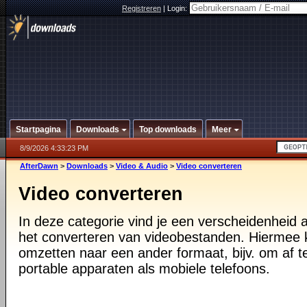
Registreren
|
Login:
Startpagina
Downloads
Top downloads
Meer
8/9/2026 4:33:23 PM
AfterDawn
>
Downloads
>
Video & Audio
>
Video converteren
Video converteren
In deze categorie vind je een verscheidenheid
het converteren van videobestanden. Hiermee 
omzetten naar een ander formaat, bijv. om af 
portable apparaten als mobiele telefoons.