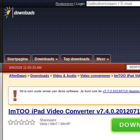
Registreren
|
Login:
Startpagina
Downloads
Top downloads
Meer
8/9/2026 11:50:25 AM
AfterDawn
>
Downloads
>
Video & Audio
>
Video converteren
>
ImTOO iPad Vid
Dit is een oude versie van deze software. Je kunt ook de
v7.7.2.20130715 (laatste 
ImTOO iPad Video Converter v7.4.0.201207
Shareware
DOW
Vista / Win7 / WinXP