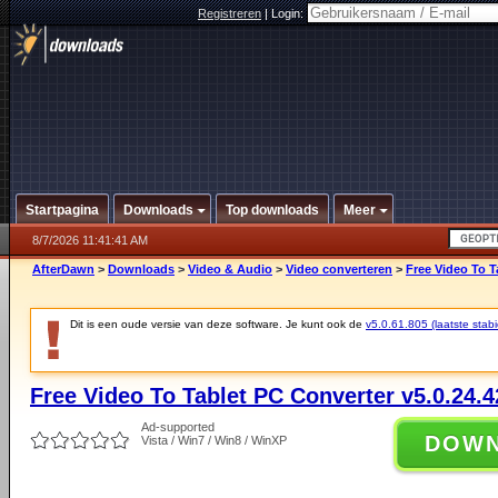
Registreren
|
Login:
Startpagina
Downloads
Top downloads
Meer
8/7/2026 11:41:41 AM
AfterDawn
>
Downloads
>
Video & Audio
>
Video converteren
>
Free Video To T
Dit is een oude versie van deze software. Je kunt ook de
v5.0.61.805 (laatste stabi
Free Video To Tablet PC Converter v5.0.24.4
Ad-supported
DOW
Vista / Win7 / Win8 / WinXP