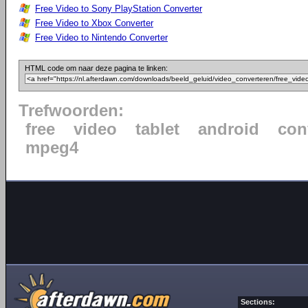
Free Video to Sony PlayStation Converter
Free Video to Xbox Converter
Free Video to Nintendo Converter
HTML code om naar deze pagina te linken:
Trefwoorden:
free
video
tablet
android
con
mpeg4
Sections: