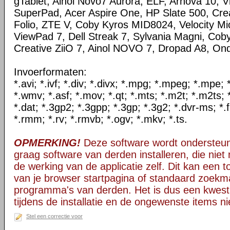
gTablet, Ainol Novo7 Aurora, ELF, Arnova 10, 
SuperPad, Acer Aspire One, HP Slate 500, Crea
Folio, ZTE V, Coby Kyros MID8024, Velocity Mi
ViewPad 7, Dell Streak 7, Sylvania Magni, Coby
Creative ZiiO 7, Ainol NOVO 7, Dropad A8, O
Invoerformaten:
*.avi; *.ivf; *.div; *.divx; *.mpg; *.mpeg; *.mpe
*.wmv; *.asf; *.mov; *.qt; *.mts; *.m2t; *.m2ts; 
*.dat; *.3gp2; *.3gpp; *.3gp; *.3g2; *.dvr-ms; *.f
*.rmm; *.rv; *.rmvb; *.ogv; *.mkv; *.ts.
OPMERKING!
Deze software wordt ondersteun
graag software van derden installeren, die niet 
de werking van de applicatie zelf. Dit kan een t
van je browser startpagina of standaard zoekm
programma's van derden. Het is dus een kwest
tijdens de installatie en de ongewenste items ni
Stel een correctie voor