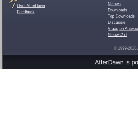
Nieuws
Over AfterDawn
Downloads
Feedback
Top Downloads
Discussie
Vraag en Antwoo
Nieuws2.nl
© 1999-2026
AfterDawn is p