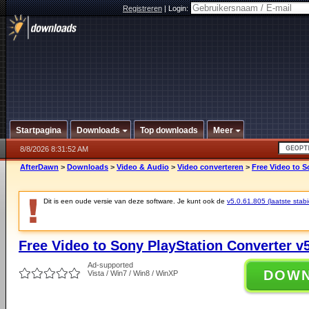
Registreren
|
Login:
Startpagina
Downloads
Top downloads
Meer
8/8/2026 8:31:52 AM
AfterDawn
>
Downloads
>
Video & Audio
>
Video converteren
>
Free Video to S
Dit is een oude versie van deze software. Je kunt ook de
v5.0.61.805 (laatste stabi
Free Video to Sony PlayStation Converter v5
Ad-supported
DOW
Vista / Win7 / Win8 / WinXP