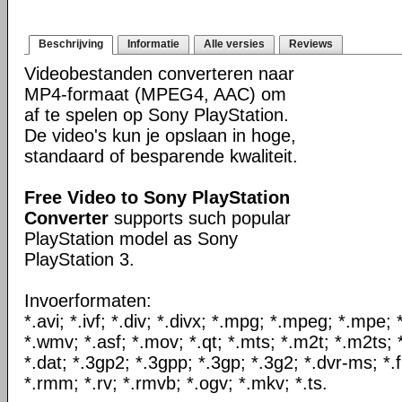
Beschrijving
Informatie
Alle versies
Reviews
Videobestanden converteren naar
MP4-formaat (MPEG4, AAC) om
af te spelen op Sony PlayStation.
De video's kun je opslaan in hoge,
standaard of besparende kwaliteit.
Free Video to Sony PlayStation
Converter
supports such popular
PlayStation model as Sony
PlayStation 3.
Invoerformaten:
*.avi; *.ivf; *.div; *.divx; *.mpg; *.mpeg; *.mpe
*.wmv; *.asf; *.mov; *.qt; *.mts; *.m2t; *.m2ts; 
*.dat; *.3gp2; *.3gpp; *.3gp; *.3g2; *.dvr-ms; *.f
*.rmm; *.rv; *.rmvb; *.ogv; *.mkv; *.ts.