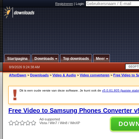
Registreren
|
Login:
Startpagina
Downloads
Top downloads
Meer
8/9/2026 9:24:38 AM
AfterDawn
>
Downloads
>
Video & Audio
>
Video converteren
>
Free Video to 
Dit is een oude versie van deze software. Je kunt ook de
v5.0.61.805 (laatste stabi
Free Video to Samsung Phones Converter v5
Ad-supported
DOW
Vista / Win7 / Win8 / WinXP