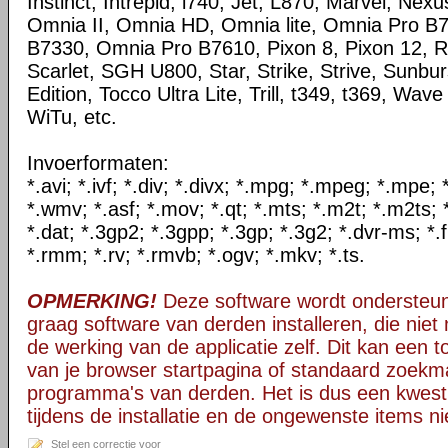
Instinct, Intrepid, i740, Jet, L870, Marvel, Ne
Omnia II, Omnia HD, Omnia lite, Omnia Pro B
B7330, Omnia Pro B7610, Pixon 8, Pixon 12, R
Scarlet, SGH U800, Star, Strike, Strive, Sunbur
Edition, Tocco Ultra Lite, Trill, t349, t369, Wav
WiTu, etc.
Invoerformaten:
*.avi; *.ivf; *.div; *.divx; *.mpg; *.mpeg; *.mpe
*.wmv; *.asf; *.mov; *.qt; *.mts; *.m2t; *.m2ts; 
*.dat; *.3gp2; *.3gpp; *.3gp; *.3g2; *.dvr-ms; *.f
*.rmm; *.rv; *.rmvb; *.ogv; *.mkv; *.ts.
OPMERKING!
Deze software wordt ondersteun
graag software van derden installeren, die niet 
de werking van de applicatie zelf. Dit kan een t
van je browser startpagina of standaard zoekm
programma's van derden. Het is dus een kwest
tijdens de installatie en de ongewenste items ni
Stel een correctie voor