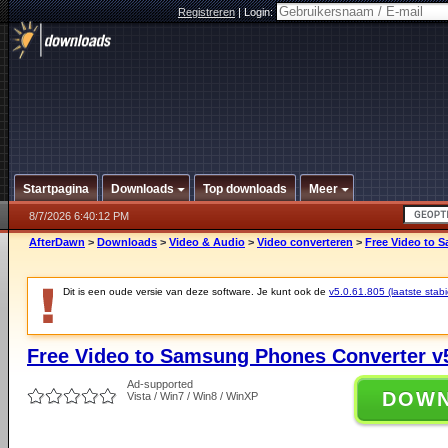
Registreren
|
Login:
Startpagina
Downloads
Top downloads
Meer
8/7/2026 6:40:12 PM
AfterDawn
>
Downloads
>
Video & Audio
>
Video converteren
>
Free Video to 
Dit is een oude versie van deze software. Je kunt ook de
v5.0.61.805 (laatste stabi
Free Video to Samsung Phones Converter v5
Ad-supported
DOW
Vista / Win7 / Win8 / WinXP