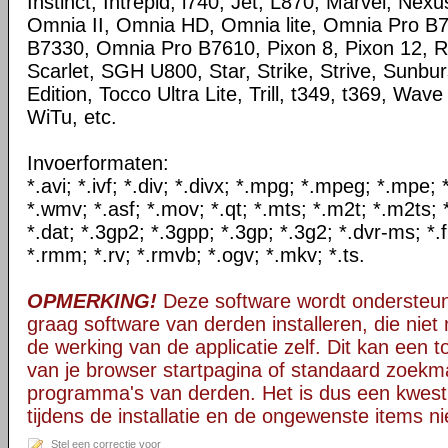
Instinct, Intrepid, i740, Jet, L870, Marvel, Ne
Omnia II, Omnia HD, Omnia lite, Omnia Pro B
B7330, Omnia Pro B7610, Pixon 8, Pixon 12, R
Scarlet, SGH U800, Star, Strike, Strive, Sunbur
Edition, Tocco Ultra Lite, Trill, t349, t369, Wav
WiTu, etc.
Invoerformaten:
*.avi; *.ivf; *.div; *.divx; *.mpg; *.mpeg; *.mpe
*.wmv; *.asf; *.mov; *.qt; *.mts; *.m2t; *.m2ts; 
*.dat; *.3gp2; *.3gpp; *.3gp; *.3g2; *.dvr-ms; *.f
*.rmm; *.rv; *.rmvb; *.ogv; *.mkv; *.ts.
OPMERKING!
Deze software wordt ondersteun
graag software van derden installeren, die niet 
de werking van de applicatie zelf. Dit kan een t
van je browser startpagina of standaard zoekm
programma's van derden. Het is dus een kwest
tijdens de installatie en de ongewenste items ni
Stel een correctie voor