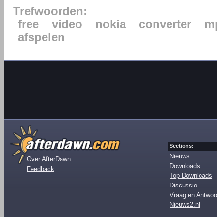
Trefwoorden:
free
video
nokia
converter
m
afspelen
Sections:
Nieuws
Over AfterDawn
Downloads
Feedback
Top Downloads
Discussie
Vraag en Antwoo
Nieuws2.nl