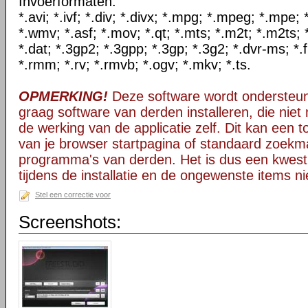
Invoerformaten:
*.avi; *.ivf; *.div; *.divx; *.mpg; *.mpeg; *.mpe
*.wmv; *.asf; *.mov; *.qt; *.mts; *.m2t; *.m2ts; 
*.dat; *.3gp2; *.3gpp; *.3gp; *.3g2; *.dvr-ms; *.f
*.rmm; *.rv; *.rmvb; *.ogv; *.mkv; *.ts.
OPMERKING!
Deze software wordt ondersteun
graag software van derden installeren, die niet 
de werking van de applicatie zelf. Dit kan een t
van je browser startpagina of standaard zoekm
programma's van derden. Het is dus een kwest
tijdens de installatie en de ongewenste items ni
Stel een correctie voor
Screenshots: