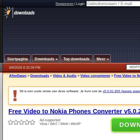
Registreren
|
Login:
Startpagina
Downloads
Top downloads
Meer
8/8/2026 8:32:09 PM
AfterDawn
>
Downloads
>
Video & Audio
>
Video converteren
>
Free Video to N
Dit is een oude versie van deze software. Je kunt ook de
v5.0.61.805 (laatste stabi
Free Video to Nokia Phones Converter v5.0.
Ad-supported
DOW
Vista / Win7 / Win8 / WinXP