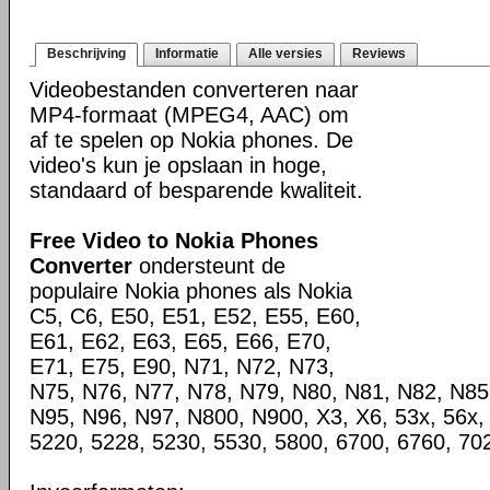
Beschrijving
Informatie
Alle versies
Reviews
Videobestanden converteren naar
MP4-formaat (MPEG4, AAC) om
af te spelen op Nokia phones. De
video's kun je opslaan in hoge,
standaard of besparende kwaliteit.
Free Video to Nokia Phones
Converter
ondersteunt de
populaire Nokia phones als Nokia
C5, C6, E50, E51, E52, E55, E60,
E61, E62, E63, E65, E66, E70,
E71, E75, E90, N71, N72, N73,
N75, N76, N77, N78, N79, N80, N81, N82, N85
N95, N96, N97, N800, N900, X3, X6, 53x, 56x, 
5220, 5228, 5230, 5530, 5800, 6700, 6760, 702