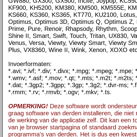
GW880, GX300, GX500, Incite, Joypop, KC550
KF900, KH5200, KM380, KM500, KM555E, KM
KS660, KS360, KS365, KT770, KU2100, Lotus,
Optimus, Optimus 3D, Optimus Q, Optimus Z, 
Prime, Pure, Renoir, Rhapsody, Rhythm, Scoop,
Shine II, Smart, Swift, Touch, Tritan, UX830, 
Venus, Versa, Viewty, Viewty Smart, Viewty Sm
Plus, VX8360, Wine II, Wink, Xenon, XOXO etc
Invoerformaten:
*.avi; *.ivf; *.div; *.divx; *.mpg; *.mpeg; *.mpe
*.wmv; *.asf; *.mov; *.qt; *.mts; *.m2t; *.m2ts; 
*.dat; *.3gp2; *.3gpp; *.3gp; *.3g2; *.dvr-ms; *.f
*.rmm; *.rv; *.rmvb; *.ogv; *.mkv; *.ts.
OPMERKING!
Deze software wordt ondersteun
graag software van derden installeren, die niet 
de werking van de applicatie zelf. Dit kan een t
van je browser startpagina of standaard zoekm
programma's van derden. Het is dus een kwest