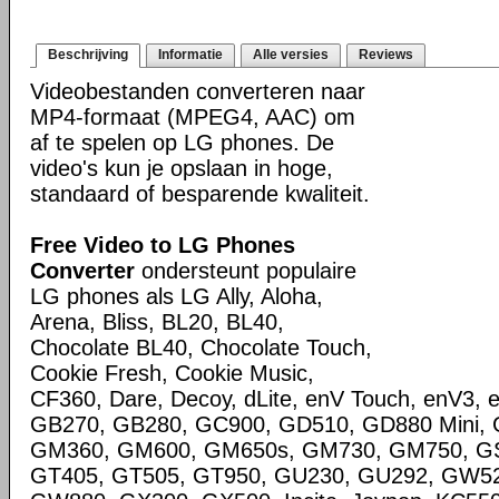
Beschrijving
Informatie
Alle versies
Reviews
Videobestanden converteren naar
MP4-formaat (MPEG4, AAC) om
af te spelen op LG phones. De
video's kun je opslaan in hoge,
standaard of besparende kwaliteit.
Free Video to LG Phones
Converter
ondersteunt populaire
LG phones als LG Ally, Aloha,
Arena, Bliss, BL20, BL40,
Chocolate BL40, Chocolate Touch,
Cookie Fresh, Cookie Music,
CF360, Dare, Decoy, dLite, enV Touch, enV3,
GB270, GB280, GC900, GD510, GD880 Mini, 
GM360, GM600, GM650s, GM730, GM750, GS
GT405, GT505, GT950, GU230, GU292, GW5