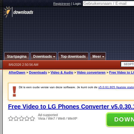
Registreren
|
Login:
Startpagina
Downloads
Top downloads
Meer
8/6/2026 2:50:56 AM
AfterDawn
>
Downloads
>
Video & Audio
>
Video converteren
>
Free Video to L
Dit is een oude versie van deze software. Je kunt ook de
v5.0.61.805 (laatste stabi
Free Video to LG Phones Converter v5.0.30.
Ad-supported
DOW
Vista / Win7 / Win8 / WinXP