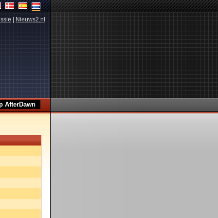
ssie
|
Nieuws2.nl