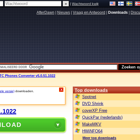
|
Wachtwoord kwijt
AfterDawn
|
Nieuws
|
Vraag en Antwoord
|
Downloads
|
Discu
TC Phones Converter v5.0.51.1022
Top downloads
X
ele versie)
downloaden.
Spotnet
DVD Shrink
1.1022
coverXP Free
QuickPar (nederlands)
NLOAD
MakeMKV
HWiNFO64
Meer top downloads