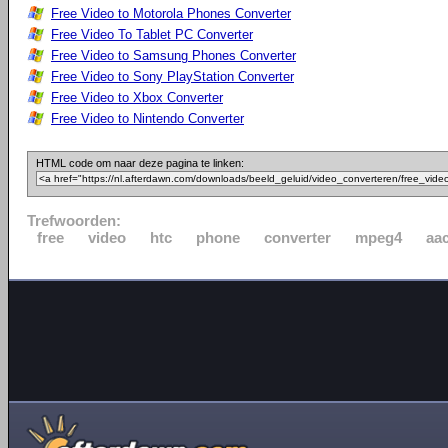
Free Video to Motorola Phones Converter
Free Video To Tablet PC Converter
Free Video to Samsung Phones Converter
Free Video to Sony PlayStation Converter
Free Video to Xbox Converter
Free Video to Nintendo Converter
HTML code om naar deze pagina te linken:
Trefwoorden:
free
video
htc
phone
converter
mpeg4
aa