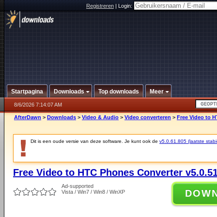
Registreren
|
Login:
Startpagina
Downloads
Top downloads
Meer
8/6/2026 7:14:07 AM
AfterDawn
>
Downloads
>
Video & Audio
>
Video converteren
>
Free Video to H
Dit is een oude versie van deze software. Je kunt ook de
v5.0.61.805 (laatste stabi
Free Video to HTC Phones Converter v5.0.5
Ad-supported
DOW
Vista / Win7 / Win8 / WinXP