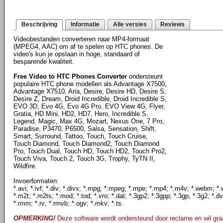
Beschrijving
Informatie
Alle versies
Reviews
Videobestanden converteren naar MP4-formaat
(MPEG4, AAC) om af te spelen op HTC phones. De
video's kun je opslaan in hoge, standaard of
besparende kwaliteit.
Free Video to HTC Phones Converter
ondersteunt
populaire HTC phone modellen als Advantage X7500,
Advantage X7510, Aria, Desire, Desire HD, Desire S,
Desire Z, Dream, Droid Incredible, Droid Incredible S,
EVO 3D, Evo 4G, Evo 4G Pro, EVO View 4G, Flyer,
Gratia, HD Mini, HD2, HD7, Hero, Incredible S,
Legend, Magic, Max 4G, Mozart, Nexus One, 7 Pro,
Paradise, P3470, P6500, Salsa, Sensation, Shift,
Smart, Surround, Tattoo, Touch, Touch Cruise,
Touch Diamond, Touch Diamond2, Touch Diamond
Pro, Touch Dual, Touch HD, Touch HD2, Touch Pro2,
Touch Viva, Touch 2, Touch 3G, Trophy, TyTN II,
Wildfire.
Invoerformaten:
*.avi; *.ivf; *.div; *.divx; *.mpg; *.mpeg; *.mpe; *.mp4; *.m4v; *.webm; *.
*.m2t; *.m2ts; *.mod; *.tod; *.vro; *.dat; *.3gp2; *.3gpp; *.3gp; *.3g2; *.dv
*.rmm; *.rv; *.rmvb; *.ogv; *.mkv; *.ts.
OPMERKING!
Deze software wordt ondersteund door reclame en wil graa