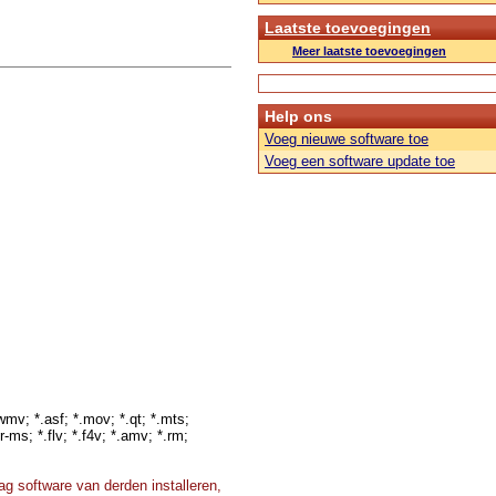
Laatste toevoegingen
Meer laatste toevoegingen
Help ons
Voeg nieuwe software toe
Voeg een software update toe
wmv; *.asf; *.mov; *.qt; *.mts;
r-ms; *.flv; *.f4v; *.amv; *.rm;
g software van derden installeren,