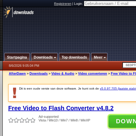
Registreren
|
Login:
Startpagina
Downloads
Top downloads
Meer
8/6/2026 9:05:04 PM
AfterDawn
>
Downloads
>
Video & Audio
>
Video converteren
>
Free Video to F
Dit is een oude versie van deze software. Je kunt ook de
v5.0.97.705 (laatste stabi
Free Video to Flash Converter v4.8.2
Ad-supported
DOW
Vista / Win10 / Win7 / Win8 / WinXP