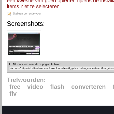
een kwestie van goed opletten tijdens de instal
items niet te selecteren.
Stel een correctie voor
Screenshots:
HTML code om naar deze pagina te linken:
Trefwoorden:
free
video
flash
converteren
flv