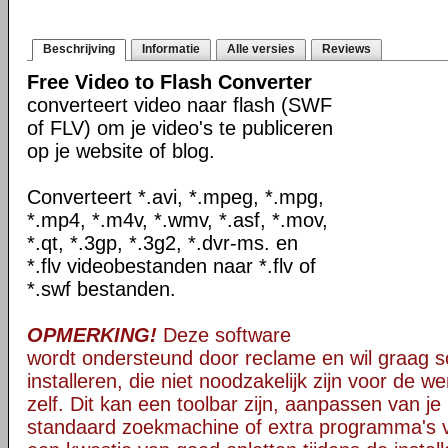
Beschrijving
Informatie
Alle versies
Reviews
Free Video to Flash Converter
converteert video naar flash (SWF
of FLV) om je video's te publiceren
op je website of blog.
Converteert *.avi, *.mpeg, *.mpg,
*.mp4, *.m4v, *.wmv, *.asf, *.mov,
*.qt, *.3gp, *.3g2, *.dvr-ms. en
*.flv videobestanden naar *.flv of
*.swf bestanden.
OPMERKING!
Deze software
wordt ondersteund door reclame en wil graag 
installeren, die niet noodzakelijk zijn voor de w
zelf. Dit kan een toolbar zijn, aanpassen van je
standaard zoekmachine of extra programma's v