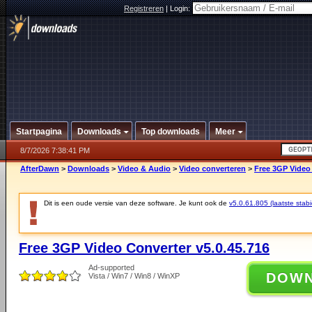
Registreren
|
Login:
Startpagina
Downloads
Top downloads
Meer
8/7/2026 7:38:41 PM
AfterDawn
>
Downloads
>
Video & Audio
>
Video converteren
>
Free 3GP Video 
Dit is een oude versie van deze software. Je kunt ook de
v5.0.61.805 (laatste stabi
Free 3GP Video Converter v5.0.45.716
Ad-supported
DOW
Vista / Win7 / Win8 / WinXP