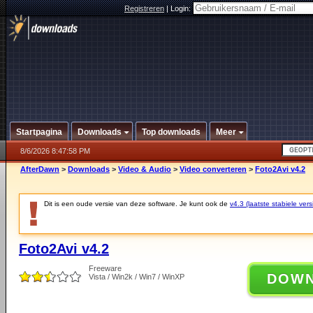
Registreren
|
Login:
Startpagina
Downloads
Top downloads
Meer
8/6/2026 8:47:58 PM
AfterDawn
>
Downloads
>
Video & Audio
>
Video converteren
>
Foto2Avi v4.2
Dit is een oude versie van deze software. Je kunt ook de
v4.3 (laatste stabiele vers
Foto2Avi v4.2
Freeware
DOW
Vista / Win2k / Win7 / WinXP