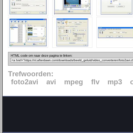
HTML code om naar deze pagina te linken:
Trefwoorden:
foto2avi
avi
mpeg
flv
mp3