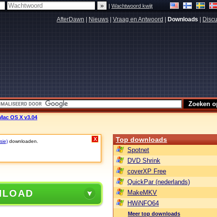
|
Wachtwoord kwijt
AfterDawn
|
Nieuws
|
Vraag en Antwoord
|
Downloads
|
Discu
Mac OS X v3.04
Top downloads
X
sie)
downloaden.
Spotnet
DVD Shrink
coverXP Free
QuickPar (nederlands)
NLOAD
MakeMKV
HWiNFO64
Meer top downloads