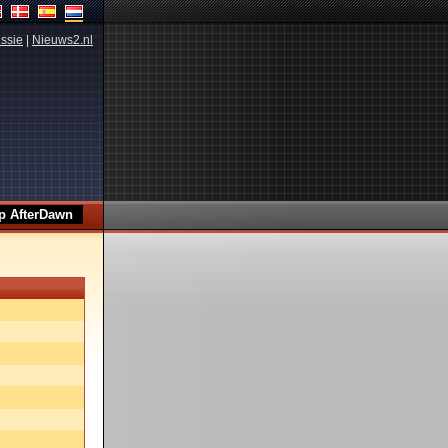
ssie
|
Nieuws2.nl