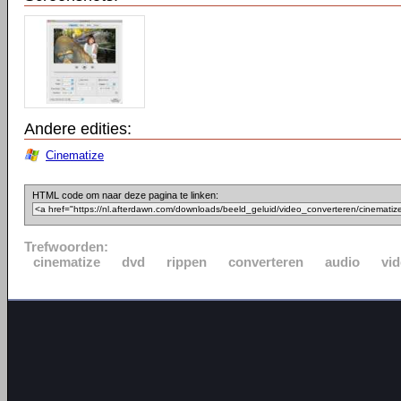
Andere edities:
Cinematize
HTML code om naar deze pagina te linken:
Trefwoorden:
cinematize
dvd
rippen
converteren
audio
vi