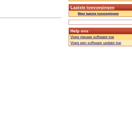
Laatste toevoegingen
Meer laatste toevoegingen
Help ons
Voeg nieuwe software toe
Voeg een software update toe