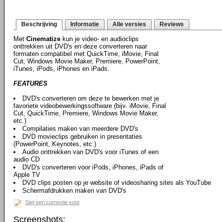
Beschrijving
Informatie
Alle versies
Reviews
Met
Cinematize
kun je video- en audioclips
onttrekken uit DVD's en deze converteren naar
formaten compatibel met QuickTime, iMovie, Final
Cut, Windows Movie Maker, Premiere, PowerPoint,
iTunes, iPods, iPhones en iPads.
FEATURES
DVD's converteren om deze te bewerken met je
favoriete videobewerkingssoftware (bijv. iMovie, Final
Cut, QuickTime, Premiere, Windows Movie Maker,
etc.)
Compilaties maken van meerdere DVD's
DVD movieclips gebruiken in presentaties
(PowerPoint, Keynotes, etc.)
Audio onttrekken van DVD's voor iTunes of een
audio CD
DVD's converteren voor iPods, iPhones, iPads of
Apple TV
DVD clips posten op je website of videosharing sites als YouTube
Schermafdrukken maken van DVD's
Stel een correctie voor
Screenshots: