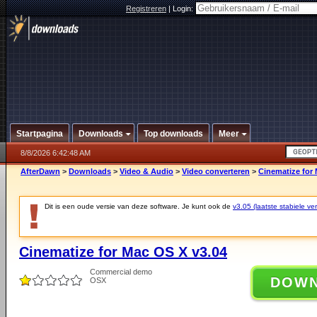
Registreren
|
Login:
Startpagina
Downloads
Top downloads
Meer
8/8/2026 6:42:48 AM
AfterDawn
>
Downloads
>
Video & Audio
>
Video converteren
>
Cinematize for 
Dit is een oude versie van deze software. Je kunt ook de
v3.05 (laatste stabiele ver
Cinematize for Mac OS X v3.04
Commercial demo
DOW
OSX