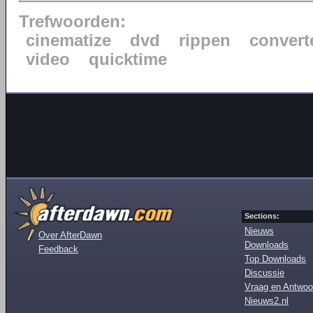
Trefwoorden:
cinematize
dvd
rippen
convert
video
quicktime
Sections:
Nieuws
Over AfterDawn
Downloads
Feedback
Top Downloads
Discussie
Vraag en Antwoo
Nieuws2.nl