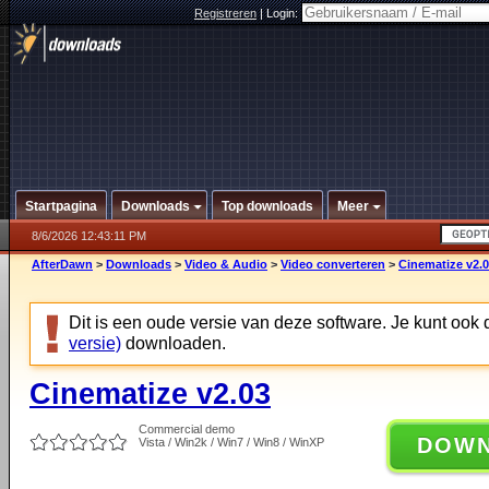
Registreren
|
Login:
Startpagina
Downloads
Top downloads
Meer
8/6/2026 12:43:11 PM
AfterDawn
>
Downloads
>
Video & Audio
>
Video converteren
>
Cinematize v2.
Dit is een oude versie van deze software. Je kunt ook
versie)
downloaden.
Cinematize v2.03
Commercial demo
DOW
Vista / Win2k / Win7 / Win8 / WinXP