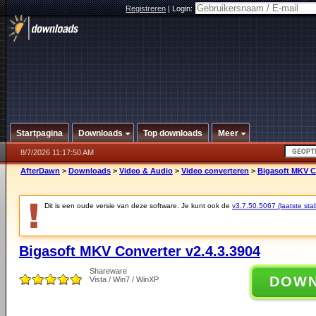
Registreren
|
Login:
Startpagina
Downloads
Top downloads
Meer
8/7/2026 11:17:50 AM
AfterDawn
>
Downloads
>
Video & Audio
>
Video converteren
>
Bigasoft MKV Co
Dit is een oude versie van deze software. Je kunt ook de
v3.7.50.5067 (laatste stab
Bigasoft MKV Converter v2.4.3.3904
Shareware
DOW
Vista / Win7 / WinXP