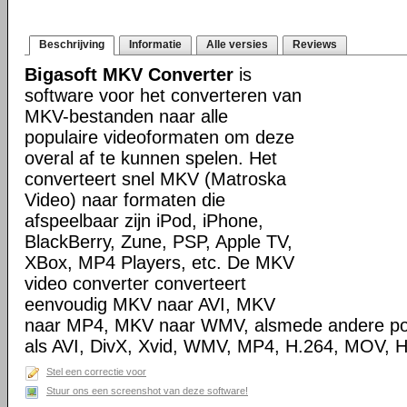
Beschrijving
Informatie
Alle versies
Reviews
Bigasoft MKV Converter
is
software voor het converteren van
MKV-bestanden naar alle
populaire videoformaten om deze
overal af te kunnen spelen. Het
converteert snel MKV (Matroska
Video) naar formaten die
afspeelbaar zijn iPod, iPhone,
BlackBerry, Zune, PSP, Apple TV,
XBox, MP4 Players, etc. De MKV
video converter converteert
eenvoudig MKV naar AVI, MKV
naar MP4, MKV naar WMV, alsmede andere pop
als AVI, DivX, Xvid, WMV, MP4, H.264, MOV, H
Stel een correctie voor
Stuur ons een screenshot van deze software!