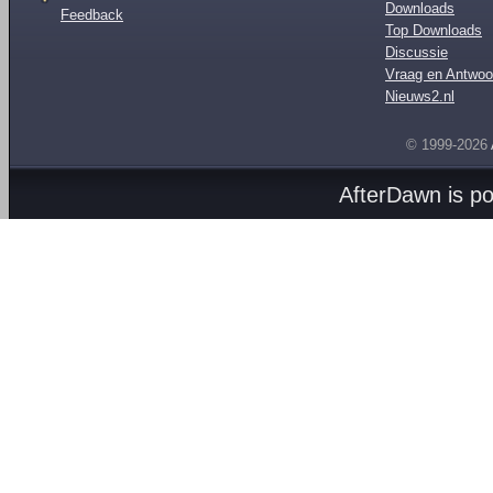
Downloads
Feedback
Top Downloads
Discussie
Vraag en Antwoo
Nieuws2.nl
© 1999-2026
AfterDawn is p