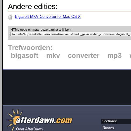
Andere edities:
Bigasoft MKV Converter for Mac OS X
HTML code om naar deze pagina te linken:
Trefwoorden:
bigasoft
mkv
converter
mp3
Sections:
Nieuws
Over AfterDawn