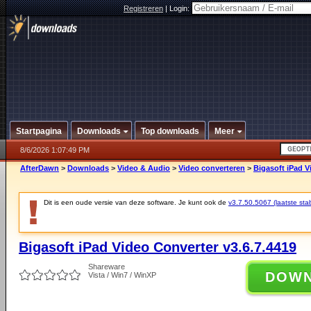
Registreren
|
Login:
Startpagina
Downloads
Top downloads
Meer
8/6/2026 1:07:49 PM
AfterDawn
>
Downloads
>
Video & Audio
>
Video converteren
>
Bigasoft iPad V
Dit is een oude versie van deze software. Je kunt ook de
v3.7.50.5067 (laatste stab
Bigasoft iPad Video Converter v3.6.7.4419
Shareware
DOW
Vista / Win7 / WinXP