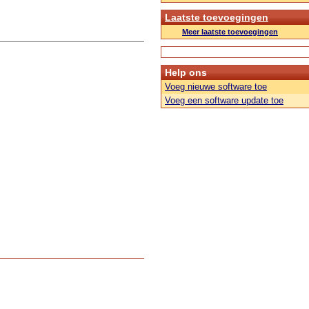
Laatste toevoegingen
Meer laatste toevoegingen
Help ons
Voeg nieuwe software toe
Voeg een software update toe