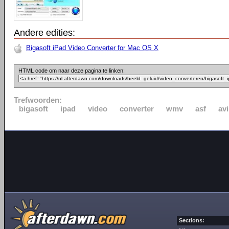
Andere edities:
Bigasoft iPad Video Converter for Mac OS X
HTML code om naar deze pagina te linken:
Trefwoorden:
bigasoft
ipad
video
converter
wmv
asf
avi
Sections: