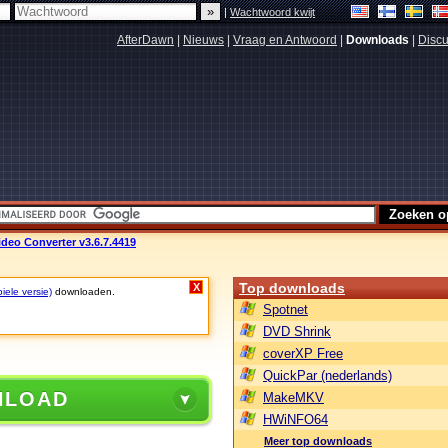
|
Wachtwoord kwijt
AfterDawn
|
Nieuws
|
Vraag en Antwoord
|
Downloads
|
Discu
ideo Converter v3.6.7.4419
Top downloads
X
iele versie)
downloaden.
Spotnet
DVD Shrink
coverXP Free
QuickPar (nederlands)
NLOAD
MakeMKV
HWiNFO64
Meer top downloads