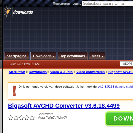
Registreren
|
Login:
Startpagina
Downloads
Top downloads
Meer
8/6/2026 11:28:53 AM
AfterDawn
>
Downloads
>
Video & Audio
>
Video converteren
>
Bigasoft AVCHD
Dit is een oude versie van deze software. Je kunt ook de
v4.2.3.5213 (laatste stabi
Bigasoft AVCHD Converter v3.6.18.4499
Shareware
DOW
Vista / Win7 / WinXP