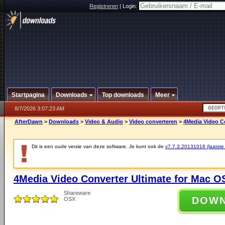
Registreren
|
Login:
Startpagina
Downloads
Top downloads
Meer
8/7/2026 3:07:23 AM
AfterDawn
>
Downloads
>
Video & Audio
>
Video converteren
>
4Media Video Co
Dit is een oude versie van deze software. Je kunt ook de
v7.7.3.20131016 (laatste 
4Media Video Converter Ultimate for Mac O
Shareware
DOW
OSX