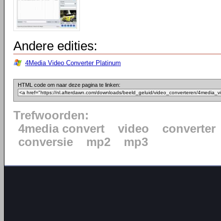
Andere edities:
4Media Video Converter Platinum
HTML code om naar deze pagina te linken:
Trefwoorden:
4media convert
video
converter
conversie
mp2
mp3